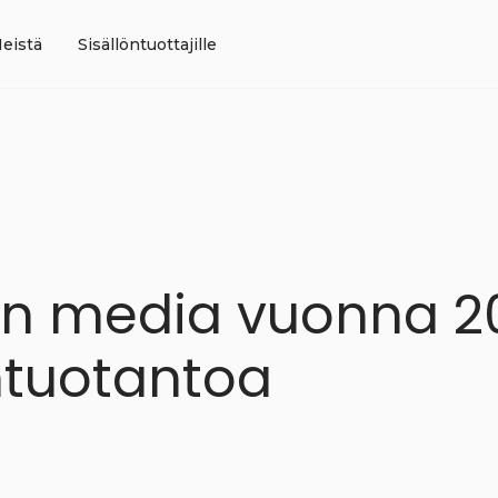
eistä
Sisällöntuottajille
nen media vuonna 2
ntuotantoa