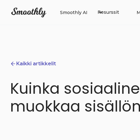
Resurssit
Smoothly AI
M
Kaikki artikkelit
Kuinka sosiaali
muokkaa sisällö