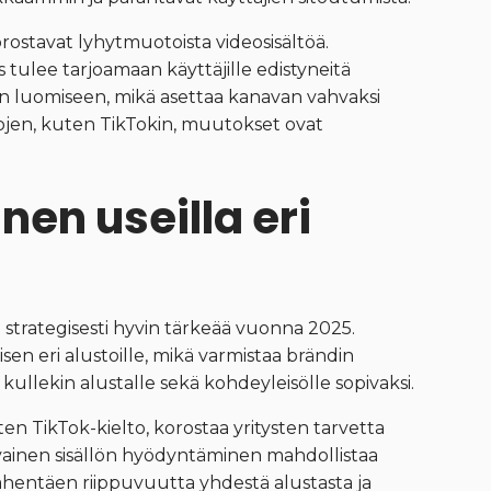
rostavat lyhytmuotoista videosisältöä.
 tulee tarjoamaan käyttäjille edistyneitä
en luomiseen, mikä asettaa kanavan vahvaksi
stojen, kuten TikTokin, muutokset ovat
en useilla eri
 strategisesti hyvin tärkeää vuonna 2025.
en eri alustoille, mikä varmistaa brändin
ullekin alustalle sekä kohdeyleisölle sopivaksi.
n TikTok-kielto, korostaa yritysten tarvetta
avainen sisällön hyödyntäminen mahdollistaa
vähentäen riippuvuutta yhdestä alustasta ja