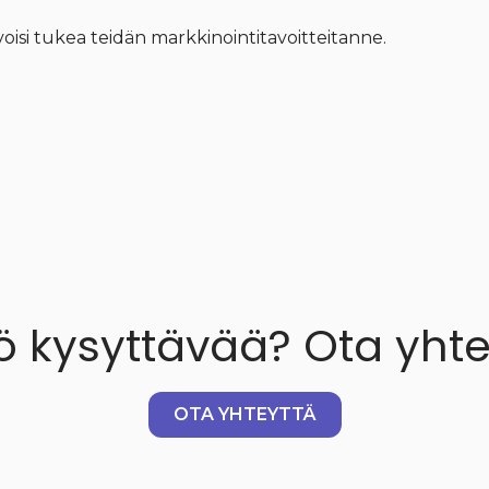
oisi tukea teidän markkinointitavoitteitanne.
ö kysyttävää? Ota yhte
OTA YHTEYTTÄ