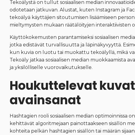
Tekoälystä on tullut sosiaalisen median innovaatioi
odotetaan jatkuvan. Alustat, kuten Instagram ja Fa
tekoälyä käyttäjien sitoutumisen lisäämiseen personoi
mieltymysten mukaan räätälöityjen interaktiivisten 
Käyttökokemusten parantamiseksi sosiaalisen median a
jotka edistävät turvallisuutta ja läpinäkyvyyttä. Esime
kun kuvia on luotu tai muokattu tekoälyllä, mikä vah
Tekoäly jatkaa sosiaalisen median muokkaamista av
ja yksilölliselle vuorovaikutukselle.
Houkuttelevat kuvate
avainsanat
Hashtagien rooli sosiaalisen median optimoinnissa o
kehittävät algoritmejaan painottaakseen sisällön mer
kohteita pelkän hashtagien sisällön tai määrän sijaa