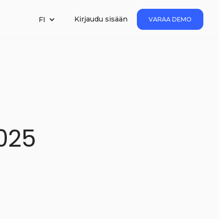
Kirjaudu sisään
FI
VARAA DEMO
025