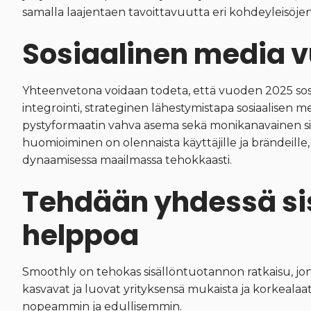
samalla laajentaen tavoittavuutta eri kohdeyleisöj
Sosiaalinen media 
Yhteenvetona voidaan todeta, että vuoden 2025 sos
integrointi, strateginen lähestymistapa sosiaalisen m
pystyformaatin vahva asema sekä monikanavainen s
huomioiminen on olennaista käyttäjille ja brändeille
dynaamisessa maailmassa tehokkaasti.
Tehdään yhdessä si
helppoa
Smoothly on tehokas sisällöntuotannon ratkaisu, jonk
kasvavat ja luovat yrityksensä mukaista ja korkealaa
nopeammin ja edullisemmin.