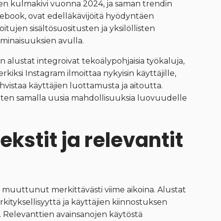
den kulmakivi vuonna 2024, ja saman trendin
cebook, ovat edelläkävijöitä hyödyntäen
tujen sisältösuositusten ja yksilöllisten
ominaisuuksien avulla.
lustat integroivat tekoälypohjaisia ​​työkaluja,
rkiksi Instagram ilmoittaa nykyisin käyttäjille,
vistaa käyttäjien luottamusta ja aitoutta.
aten samalla uusia mahdollisuuksia luovuudelle
kstit ja relevantit
n muuttunut merkittävästi viime aikoina. Alustat
kityksellisyyttä ja käyttäjien kiinnostuksen
n. Relevanttien avainsanojen käytöstä