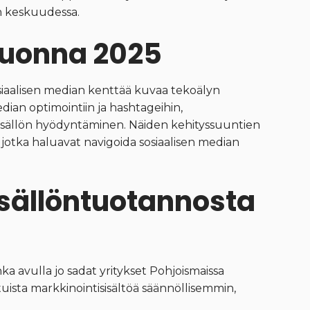
en keskuudessa.
vuonna 2025
iaalisen median kenttää kuvaa tekoälyn
edian optimointiin ja hashtageihin,
isällön hyödyntäminen. Näiden kehityssuuntien
, jotka haluavat navigoida sosiaalisen median
sällöntuotannosta
a avulla jo sadat yritykset Pohjoismaissa
tuista markkinointisisältöä säännöllisemmin,