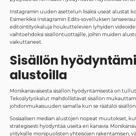
Instagramin uuden asettelun lisäksi useat alustat ko
Esimerkiksi Instagramin Edits-sovelluksen lanseeraus
editointityökaluja houkuttelevien lyhyiden videoid
vaihtoehdoksi sisällöntuottajille, joihin muiden alu
vaikuttaneet.
Sisällön hyödyntämin
alustoilla
Monikanavaisesta sisällön hyödyntämisestä on tullut
Tekoälytyökalut mahdollistavat sisällön mukauttamis
johdonmukaisuuden samalla kun se räätälöi sisällön k
Sosiaalisen median alustojen nopeat muutokset, kute
strategisesti hyödyntää useita eri kanavia. Monikan
yrityksille monipuolisten yhteisöjen rakentamisen, 