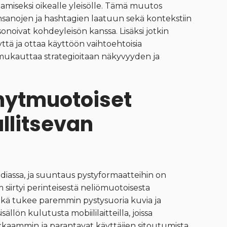
aamiseksi oikealle yleisölle. Tämä muutos
nsanojen ja hashtagien laatuun sekä kontekstiin
resonoivat kohdeyleisön kanssa. Lisäksi jotkin
tä ja ottaa käyttöön vaihtoehtoisia
mukauttaa strategioitaan näkyvyyden ja
yhytmuotoiset
allitsevan
mediassa, ja suuntaus pystyformaatteihin on
siirtyi perinteisestä neliömuotoisesta
ä tukee paremmin pystysuoria kuvia ja
llön kulutusta mobiililaitteilla, joissa
kaammin ja parantavat käyttäjien sitoutumista.