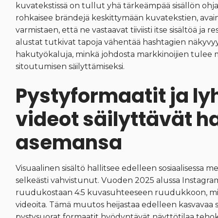
kuvatekstissä on tullut yhä tärkeämpää sisällön ohj
rohkaisee brändejä keskittymään kuvatekstien, avai
varmistaen, että ne vastaavat tiiviisti itse sisältöä ja 
alustat tutkivat tapoja vähentää hashtagien näkyvyyt
hakutyökaluja, minkä johdosta markkinoijien tulee 
sitoutumisen säilyttämiseksi.
Pystyformaatit ja l
videot säilyttävät h
asemansa
Visuaalinen sisältö hallitsee edelleen sosiaalisessa 
selkeästi vahvistunut. Vuoden 2025 alussa Instagram 
ruudukostaan 4:5 kuvasuhteeseen ruudukkoon, mik
videoita. Tämä muutos heijastaa edelleen kasvavaa sisä
pystysuorat formaatit hyödyntävät näyttötilaa tehok