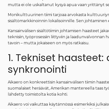
mutta ei ole uskaltanut kysyä apua vaan yrittänyt se
Monikulttuurinen tiimi tarjoaa arvokasta kulttuuriy
sisältömarkkinoinnin lokalisoinnille. Sen johtaminen 
Kansainvälisen sisältötiimin johtamisen haasteet ja
teknisiin, työprosessiin liittyviin ja laadunvalvonnan ha
tavoin – mutta jokaiseen on myös ratkaisu.
1. Tekniset haasteet:
synkronointi
Aikaero on konkreettisin kansainvälisen tiimin haaste
suomalaiset heräävät, Amerikan mantereella taas työt
lähdetty toimistolta kotia kohti.
Aikaero voi vaikuttaa käytännössä esimerkiksi julkais