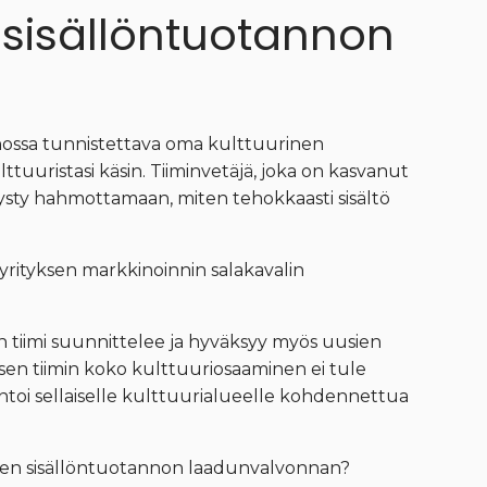
 sisällöntuotannon
nossa tunnistettava oma kulttuurinen
tuuristasi käsin. Tiiminvetäjä, joka on kasvanut
pysty hahmottamaan, miten tehokkaasti sisältö
 yrityksen markkinoinnin salakavalin
n tiimi suunnittelee ja hyväksyy myös uusien
isen tiimin koko kulttuuriosaaminen ei tule
toi sellaiselle kulttuurialueelle kohdennettua
aisen sisällöntuotannon laadunvalvonnan?