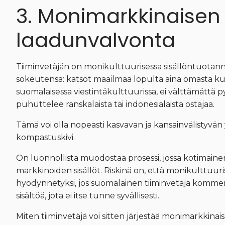
3. Monimarkkinaisen
laadunvalvonta
Tiiminvetäjän on monikulttuurisessa sisällöntuotan
sokeutensa: katsot maailmaa lopulta aina omasta kult
suomalaisessa viestintäkulttuurissa, ei välttämättä 
puhuttelee ranskalaista tai indonesialaista ostajaa.
Tämä voi olla nopeasti kasvavan ja kansainvälistyvän
kompastuskivi.
On luonnollista muodostaa prosessi, jossa kotimaine
markkinoiden sisällöt. Riskinä on, että monikulttuur
hyödynnetyksi, jos suomalainen tiiminvetäjä kommen
sisältöä, jota ei itse tunne syvällisesti.
Miten tiiminvetäjä voi sitten järjestää monimarkkin