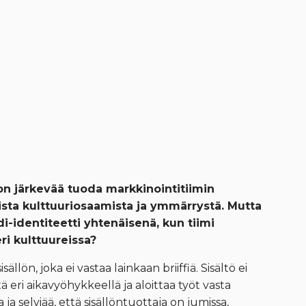
 on järkevää tuoda markkinointitiimin
allista kulttuuriosaamista ja ymmärrystä. Mutta
i-identiteetti yhtenäisenä, kun tiimi
eri kulttuureissa?
ön, joka ei vastaa lainkaan briiffiä. Sisältö ei
ä eri aikavyöhykkeellä ja aloittaa työt vasta
 ja selviää, että sisällöntuottaja on jumissa,