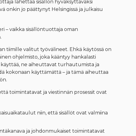
ottaja lähettää sisällön hyväksyttäväksi
ä onkin jo päättynyt Helsingissä ja julkaisu
i – vaikka sisällöntuottaja oman
.
 tiimille valitut työvälineet. Ehkä käytössä on
ainen ohjelmisto, joka kääntyy hankalasti
 käyttää, ne aiheuttavat turhautumista ja
äädä kokonaan käyttämättä – ja tämä aiheuttaa
hön.
ttä toimintatavat ja viestinnän prosessit ovat
aisuaikataulut niin, että sisällöt ovat valmiina
stintäkanava ja johdonmukaiset toimintatavat