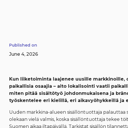
Published on
June 4, 2026
Kun liiketoiminta laajenee uusille markkinoille,
paikallisia osaajia – aito lokalisointi vaatii paik
miten pitää sisältötyö johdonmukaisena ja bränd
työskentelee eri kielillä, eri aikavyöhykkeillä ja 
Uuden markkina-alueen sisällöntuottaja palauttaa sisäll
olekaan vielä valmis, koska sisällöntuottaja tekee töit
Suomen aikaa iltapäivällä. Tarkistat sisällön tilannetta