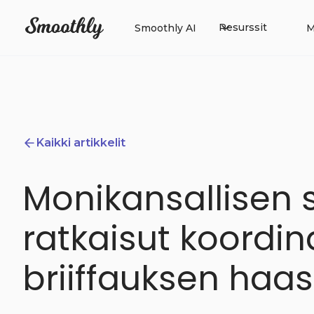
Resurssit
Smoothly AI
M
Kaikki artikkelit
Monikansallisen s
ratkaisut koordin
briiffauksen haas