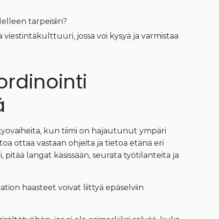
elleen tarpeisiin?
a viestintäkulttuuri, jossa voi kysyä ja varmistaa
ordinointi
ä
 työvaiheita, kun tiimi on hajautunut ympäri
toa ottaa vastaan ohjeita ja tietoa etänä eri
i, pitää langat käsissään, seurata työtilanteita ja
ion haasteet voivat liittyä epäselviin