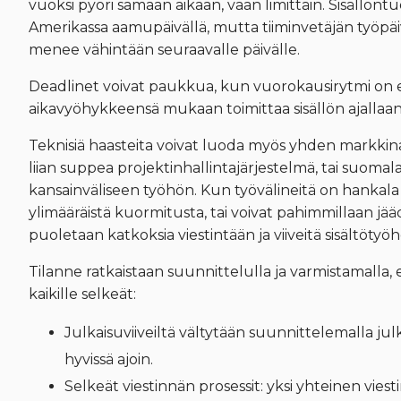
vuoksi pyöri samaan aikaan, vaan limittäin. Sisällöntu
Amerikassa aamupäivällä, mutta tiiminvetäjän työpäiv
menee vähintään seuraavalle päivälle.
Deadlinet voivat paukkua, kun vuorokausirytmi on er
aikavyöhykkeensä mukaan toimittaa sisällön ajallaan
Teknisiä haasteita voivat luoda myös yhden markkinan
liian suppea projektinhallintajärjestelmä, tai suomal
kansainväliseen työhön. Kun työvälineitä on hankala
ylimääräistä kuormitusta, tai voivat pahimmillaan j
puoletaan katkoksia viestintään ja viiveitä sisältötyö
Tilanne ratkaistaan suunnittelulla ja varmistamalla, e
kaikille selkeät:
Julkaisuviiveiltä vältytään suunnittelemalla julk
hyvissä ajoin.
Selkeät viestinnän prosessit: yksi yhteinen vie