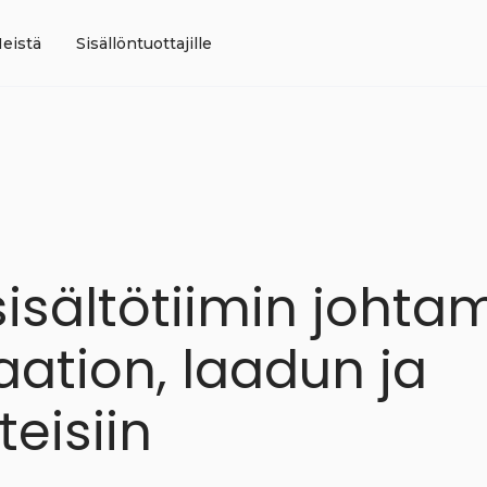
eistä
Sisällöntuottajille
isältötiimin johta
aation, laadun ja
teisiin