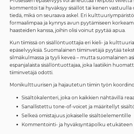
Prosessien epäselvyys voi aiheuttaa helposti viivettä s
kommentoi tai hyväksyy sisällöt tai kenen vastuulla 
tiedä, mikä on seuraava askel. Eri kulttuuriympäristöi
formaalimpaa ja kynnys avun pyytämiseen korkeampi –
haasteiden kanssa, joihin olisi voinut pyytää apua.
Kun tiimissä on sisällöntuottajia eri kieli- ja kulttuur
epäselvyyksiä. Suomalainen tiiminvetäjä pyytää tekstiä
silmäkulmassa ja tyyli keveä – mutta suomalainen as
espanjalaista sisällöntuottajaa, joka laatiikin huomat
tiiminvetäjä odotti.
Monikulttuurisen ja hajautetun tiimin työn koordinoin
Sisältökalenteri, joka on kaikkien nähtävillä reaa
Sanallistettu tone-of-voicet ja määritellyt sisält
Selkeä omistajuus jokaiselle sisältöelementille
Kommentointi- ja hyväksyntäpolku etukäteen 