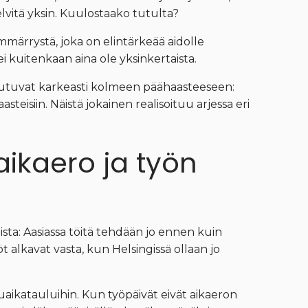
lvitä yksin. Kuulostaako tutulta?
mmärrystä, joka on elintärkeää aidolle
ei kuitenkaan aina ole yksinkertaista.
kautuvat karkeasti kolmeen päähaasteeseen:
asteisiin. Näistä jokainen realisoituu arjessa eri
 aikaero ja työn
ista: Aasiassa töitä tehdään jo ennen kuin
 alkavat vasta, kun Helsingissä ollaan jo
uaikatauluihin. Kun työpäivät eivät aikaeron