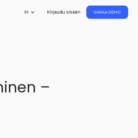
Kirjaudu sisään
FI
VARAA DEMO
minen –