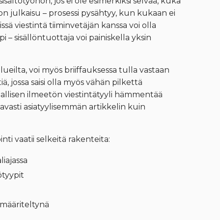
isältötyöhön, jos ei ole esimerkiksi selvää, kuka
on julkaisu – prosessi pysähtyy, kun kukaan ei
ssä viestintä tiiminvetäjän kanssa voi olla
 sisällöntuottaja voi painiskella yksin
ialueilta, voi myös briiffauksessa tulla vastaan
, jossa saisi olla myös vähän pilkettä
iallisen ilmeetön viestintätyyli hämmentää
tavasti asiatyylisemmän artikkelin kuin
ti vaatii selkeitä rakenteita:
liajassa
ötyypit
määriteltynä