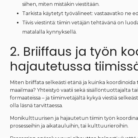
siihen, miten mistäkin viestitään.
Tarkista käytetyt työvälineet: vastaavatko ne ed
Tiivis viestintä: tiimin vetäjän tehtävänä on luod
matalalla kynnyksellä.
2. Briiffaus ja työn ko
hajautetussa tiimiss
Miten briiffata selkeästi etänä ja kuinka koordinoida
maailmaa? Yhteistyö vaatii sekä sisällöntuottajalta tai
formaateissa – ja tiiminvetäjältä kykyä viestiä selkeäst
olla läsnä tarvittaessa.
Monikulttuurisen ja hajautetun tiimin työn koordinaat
prosesseihin ja aikatauluihin, tai kulttuurieroihin.