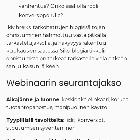
vanhentua? Onko sisällöllä rooli
konversiopolulla?
Ikivihreiksi tarkoitettujen blogisisältöjen
onnistuminen hahmottuu vasta pitkällä
tarkastelujaksolla, ja näkyvyys rakentuu
kuukausien saatossa. Siksi blogiartikkelin
onnistumista on tärkeää tarkastella vielä pitkään
sen julkaisun jälkeen.
Webinaarin seurantajakso
Aikajänne ja luonne
: keskipitkä elinkaari, korkea
tuotantopanostus, monipuolinen käyttö
Tyypillisiä tavoitteita
: liidit, konversiot,
sitoutumisen syventäminen