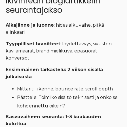
Ikivihreän blogiartikkelin
seurantajakso
Aikajänne ja luonne
: hidas alkuvaihe, pitkä
elinkaari
Tyyppilliset tavoitteet
: löydettävyys, sivuston
kävijämäärät, brändimielikuva, epäsuorat
konversiot
Ensimmäinen tarkastelu: 2 viikon sisällä
julkaisusta
Mittarit: liikenne, bounce rate, scroll depth
Päättele: Toimiiko sisältö teknisesti ja onko se
kohdennettu oikein?
Kasvuvaiheen seuranta: 1-3 kuukauden
kuluttua