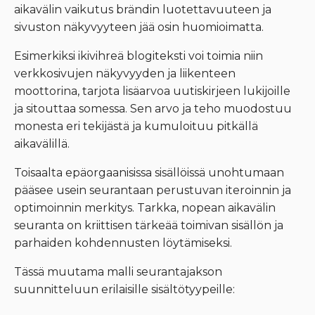
aikavälin vaikutus brändin luotettavuuteen ja
sivuston näkyvyyteen jää osin huomioimatta.
Esimerkiksi ikivihreä blogiteksti voi toimia niin
verkkosivujen näkyvyyden ja liikenteen
moottorina, tarjota lisäarvoa uutiskirjeen lukijoille
ja sitouttaa somessa. Sen arvo ja teho muodostuu
monesta eri tekijästä ja kumuloituu pitkällä
aikavälillä.
Toisaalta epäorgaanisissa sisällöissä unohtumaan
pääsee usein seurantaan perustuvan iteroinnin ja
optimoinnin merkitys. Tarkka, nopean aikavälin
seuranta on kriittisen tärkeää toimivan sisällön ja
parhaiden kohdennusten löytämiseksi.
Tässä muutama malli seurantajakson
suunnitteluun erilaisille sisältötyypeille: